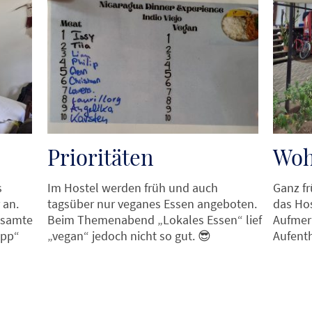
Prioritäten
Woh
s
Im Hostel werden früh und auch
Ganz fr
 an.
tagsüber nur veganes Essen angeboten.
das Hos
gesamte
Beim Themenabend „Lokales Essen“ lief
Aufmer
opp“
„vegan“ jedoch nicht so gut.
😎
Aufenth