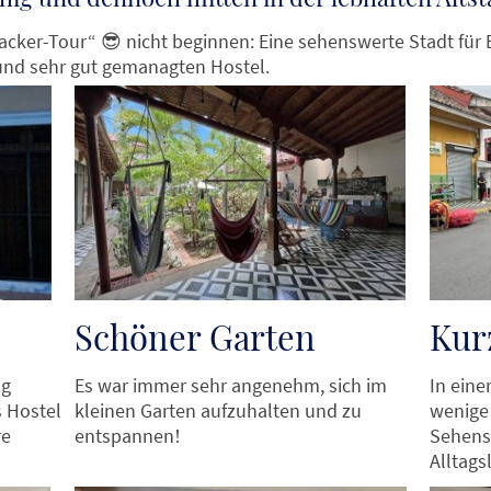
packer-Tour“
😎
nicht beginnen: Eine sehenswerte Stadt für
und sehr gut gemanagten Hostel.
Schöner Garten
Kur
ng
Es war immer sehr angenehm, sich im
In eine
s Hostel
kleinen Garten aufzuhalten und zu
wenige 
re
entspannen
Sehens
!
Alltags